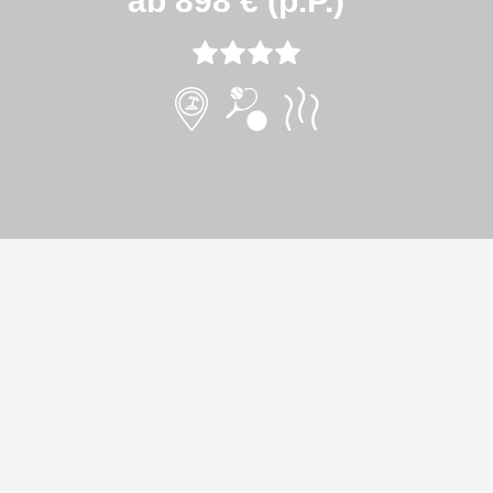
ab 898 € (p.P.)