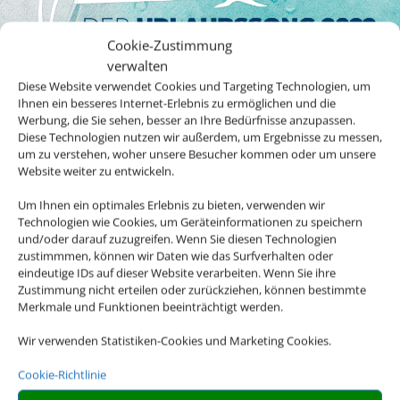
Cookie-Zustimmung
DER Sommerhit und
verwalten
Diese Website verwendet Cookies und Targeting Technologien, um
Urlaubssong 2022! Sommer,
Ihnen ein besseres Internet-Erlebnis zu ermöglichen und die
Sonne, Strand und gute Laune.
Werbung, die Sie sehen, besser an Ihre Bedürfnisse anzupassen.
Diese Technologien nutzen wir außerdem, um Ergebnisse zu messen,
um zu verstehen, woher unsere Besucher kommen oder um unsere
Endlich wieder in den Urlaub, endlich wieder verreisen – danach
Website weiter zu entwickeln.
sehnen wir uns alle.
Um Ihnen ein optimales Erlebnis zu bieten, verwenden wir
Das von der Inhaberin Bettina Giegling geführte Reisebüro Sonne
Technologien wie Cookies, um Geräteinformationen zu speichern
& mehr im beschaulichen Wardenburg feiert in diesem Jahr das
und/oder darauf zuzugreifen. Wenn Sie diesen Technologien
25-jährige Bestehen, worauf wir sehr stolz sind. Das Team ist
zustimmmen, können wir Daten wie das Surfverhalten oder
vollzählig durch die Krise gegangen und als highlight des letzten
eindeutige IDs auf dieser Website verarbeiten. Wenn Sie ihre
Zustimmung nicht erteilen oder zurückziehen, können bestimmte
Jahres gab es ein Team Event der besonderen Art: eine
Merkmale und Funktionen beeinträchtigt werden.
Weihnachtsfeier in den Bekegg Studios Peter Patzer in Rastede.
Der Songtext von DAS MEER, DER WIND und DU von
Nik P.
ging
Wir verwenden Statistiken-Cookies und Marketing Cookies.
uns allen fröhlich von den Lippen, denn er spiegelt nicht nur die
Sehnsucht nach Urlaub, sondern auch unsere bunte
Cookie-Richtlinie
Tourismusbranche wieder.