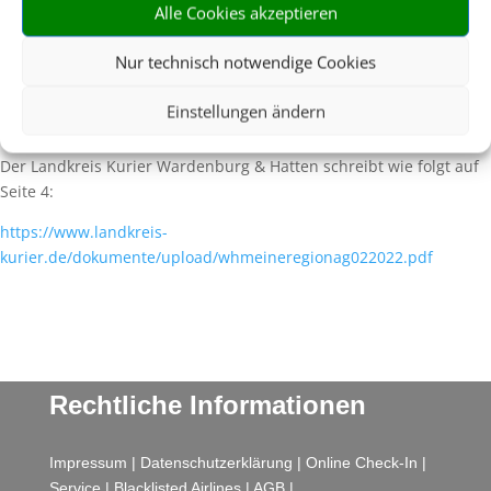
Alle Cookies akzeptieren
Eure TRAVELAngels Anja, Bettina, Ines, Kerstin, Kiki und Talea vom
TUI TRAVELStar Reisebüro Sonne & mehr sind die Reiseexperten
Nur technisch notwendige Cookies
im Oldenburger Land.
Einstellungen ändern
Der Landkreis Kurier Wardenburg & Hatten schreibt wie folgt auf
Seite 4:
https://www.landkreis-
kurier.de/dokumente/upload/whmeineregionag022022.pdf
Rechtliche Informationen
Impressum
|
Datenschutzerklärung
|
Online Check-In
|
Service
|
Blacklisted Airlines
|
AGB
|